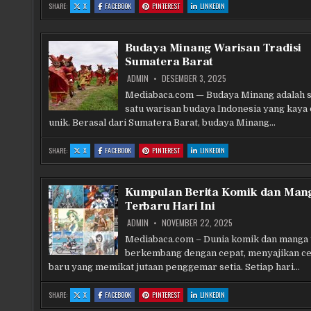
:
:
:
:
SHARE:
X
FACEBOOK
PINTEREST
LINKEDIN
PENATAAN
PENATAAN
PENATAAN
PENATAAN
KAWASAN
KAWASAN
KAWASAN
KAWASAN
CAGAR
CAGAR
CAGAR
CAGAR
BUDAYA
BUDAYA
BUDAYA
BUDAYA
NASIONAL
NASIONAL
NASIONAL
NASIONAL
Budaya Minang Warisan Tradisi
MUARAJAMBI
MUARAJAMBI
MUARAJAMBI
MUARAJAMBI
Sumatera Barat
ADMIN
DESEMBER 3, 2025
Mediabaca.com — Budaya Minang adalah s
satu warisan budaya Indonesia yang kaya
unik. Berasal dari Sumatera Barat, budaya Minang…
:
:
:
:
SHARE:
X
FACEBOOK
PINTEREST
LINKEDIN
BUDAYA
BUDAYA
BUDAYA
BUDAYA
MINANG
MINANG
MINANG
MINANG
WARISAN
WARISAN
WARISAN
WARISAN
TRADISI
TRADISI
TRADISI
TRADISI
SUMATERA
SUMATERA
SUMATERA
SUMATERA
Kumpulan Berita Komik dan Man
BARAT
BARAT
BARAT
BARAT
Terbaru Hari Ini
ADMIN
NOVEMBER 22, 2025
Mediabaca.com – Dunia komik dan manga 
berkembang dengan cepat, menyajikan ce
baru yang memikat jutaan penggemar setia. Setiap hari…
:
:
:
:
SHARE:
X
FACEBOOK
PINTEREST
LINKEDIN
KUMPULAN
KUMPULAN
KUMPULAN
KUMPULAN
BERITA
BERITA
BERITA
BERITA