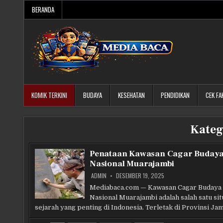
Skip
BERANDA
to
content
Media Baca
KOMIK TERKINI
BUDAYA
KESEHATAN
PENDIDIKAN
CEK FA
Kateg
Penataan Kawasan Cagar Buday
Nasional Muarajambi
ADMIN
DESEMBER 19, 2025
Mediabaca.com — Kawasan Cagar Budaya
Nasional Muarajambi adalah salah satu sit
sejarah yang penting di Indonesia. Terletak di Provinsi Ja