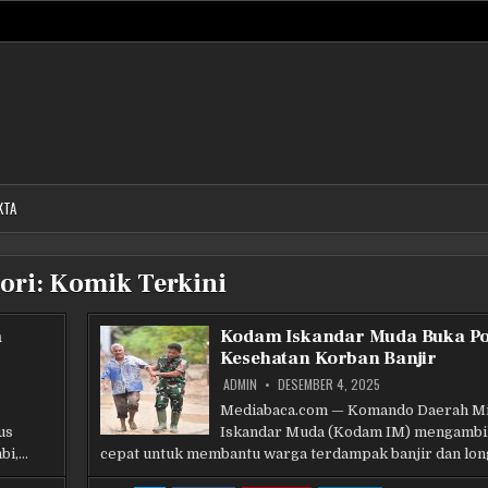
KTA
ori:
Komik Terkini
a
Kodam Iskandar Muda Buka P
Kesehatan Korban Banjir
ADMIN
DESEMBER 4, 2025
Mediabaca.com — Komando Daerah Mi
us
Iskandar Muda (Kodam IM) mengambil
mbi,…
cepat untuk membantu warga terdampak banjir dan lon