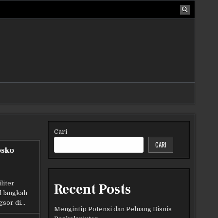
Cari
CARI
osko
liter
Recent Posts
 langkah
gsor di…
Mengintip Potensi dan Peluang Bisnis