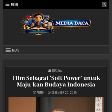
Skip
MENU
to
content
Media Baca
MENU
POSTED
BUDAYA
IN
Film Sebagai ‘Soft Power’ untuk
Maju-kan Budaya Indonesia
ADMIN
DESEMBER 20, 2025