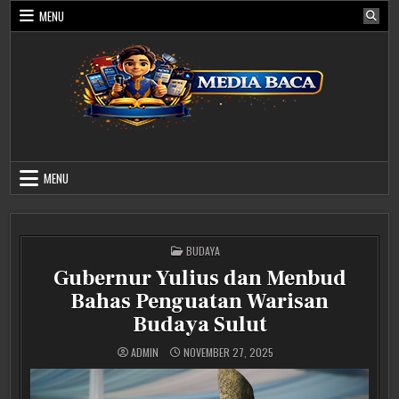
Skip
MENU
to
content
Media Baca
MENU
POSTED
BUDAYA
IN
Gubernur Yulius dan Menbud
Bahas Penguatan Warisan
Budaya Sulut
ADMIN
NOVEMBER 27, 2025