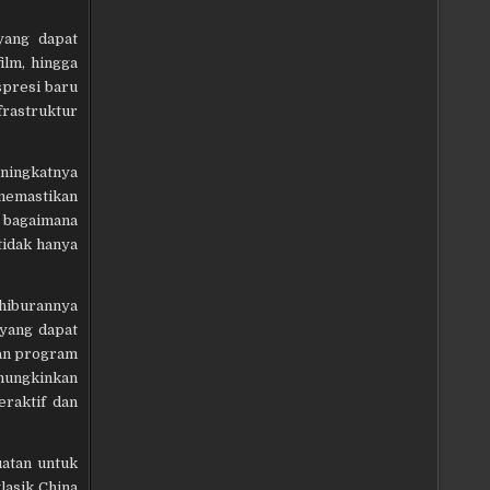
yang dapat
ilm, hingga
spresi baru
frastruktur
ningkatnya
 memastikan
 bagaimana
tidak hanya
 hiburannya
 yang dapat
kan program
mungkinkan
eraktif dan
uatan untuk
lasik China