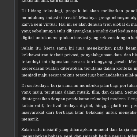
kekuatan unik satu sama lain.
Di bidang teknologi, proyek ini akan melibatkan pen
mendukung industri kreatif. Misalnya, pengembangan algo
karya seni virtual. Hal ini sejalan dengan tren global di 
yang sebelumnya sulit dibayangkan. Peneliti dari kedua n
digital, untuk menciptakan inovasi yang relevan dengan ke
Selain itu, kerja sama ini juga menekankan pada kea
kekhawatiran terkait privasi, penyalahgunaan data, dan 
teknologi ini digunakan secara bertanggung jawab. 
kecerdasan buatan diterapkan, terutama dalam konteks in
menjadi maju secara teknis tetapi juga berlandaskan nilai-ni
Di sisi budaya, kerja sama ini membuka jalan bagi pertuka
yang maju, terutama dalam musik, film, dan drama. Semen
diintegrasikan dengan pendekatan teknologi modern. De
kolaboratif, festival budaya digital, hingga platform
masyarakat dari berbagai latar belakang untuk mengaks
menarik.
Salah satu inisiatif yang diharapkan muncul dari kerja 
mengajarkan bahasa, seni, dan sejarah kedua negara. Misal