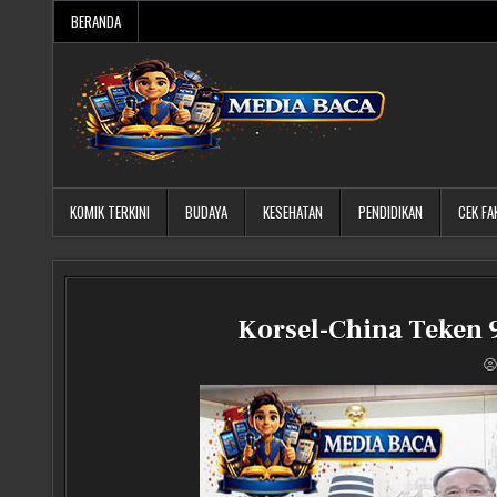
Skip
BERANDA
to
content
Media Baca
KOMIK TERKINI
BUDAYA
KESEHATAN
PENDIDIKAN
CEK FA
Korsel-China Teken 