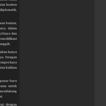
atan konten
diplomatik,
san buatan,
lnya, dalam
i biaya dan
emodifikasi
anggih.
bukan hanya
aya. Dengan
memperkaya
atau bahkan
 pasar baru
sama untuk
a mendukung
t.
rgi dengan