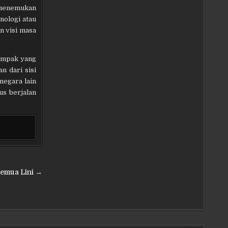
 menemukan
nologi atau
n visi masa
dampak yang
n dari sisi
negara lain
us berjalan
Semua Lini →