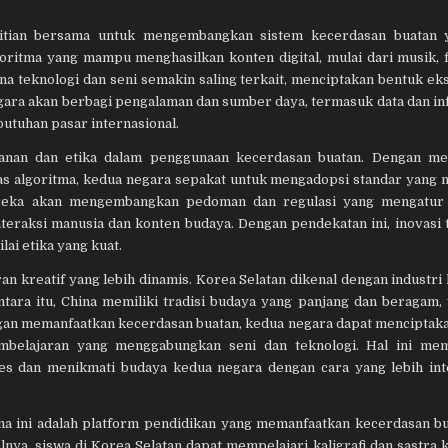
elitian bersama untuk mengembangkan sistem kecerdasan buatan 
ritma yang mampu menghasilkan konten digital, mulai dari musik, f
mana teknologi dan seni semakin saling terkait, menciptakan bentuk ek
egara akan berbagi pengalaman dan sumber daya, termasuk data dan in
butuhan pasar internasional.
manan dan etika dalam penggunaan kecerdasan buatan. Dengan me
bias algoritma, kedua negara sepakat untuk mengadopsi standar yang
Mereka akan mengembangkan pedoman dan regulasi yang mengatur
teraksi manusia dan konten budaya. Dengan pendekatan ini, inovasi 
lai etika yang kuat.
ran kreatif yang lebih dinamis. Korea Selatan dikenal dengan industri
tara itu, China memiliki tradisi budaya yang panjang dan beragam,
ngan memanfaatkan kecerdasan buatan, kedua negara dapat mencipta
 pembelajaran yang menggabungkan seni dan teknologi. Hal ini me
es dan menikmati budaya kedua negara dengan cara yang lebih int
sama ini adalah platform pendidikan yang memanfaatkan kecerdasan b
nya, siswa di Korea Selatan dapat mempelajari kaligrafi dan sastra k