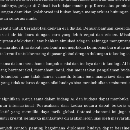
 Sebaliknya, pelajar di China bisa belajar musik pop Korea atau pembu
. Dengan demikian, kolaborasi ini bukan hanya memperkuat hubungan 
ngan generasi muda.
 kreatif untuk beradaptasi dengan era digital. Dengan bantuan kecerda
asi ide-ide baru dengan cara yang lebih cepat dan efisien. Misa
iptaan efek visual, atau bahkan simulasi adegan, sehingga mengurang
di mana algoritma dapat membantu menciptakan komposisi baru atau m
ta kreatif untuk bersaing di pasar global dengan dukungan teknologi c
rsama dalam memahami dampak sosial dan budaya dari teknologi. AI 
 orang berinteraksi, memahami seni, dan merasakan pengalaman bud
 teknologi yang tidak hanya canggih, tetapi juga manusiawi dan 
i yang tidak selaras dengan nilai budaya bisa menimbulkan resistensi 
yang signifikan. Kerja sama dalam bidang AI dan budaya dapat membuka
upun internasional. Perusahaan dari kedua negara dapat bekerja 
dukatif yang memiliki daya tarik global. Potensi ekonomi ini jug
ustri kreatif, sehingga manfaatnya dirasakan lebih luas oleh masyaraka
menjadi contoh penting bagaimana diplomasi budaya dapat bersine