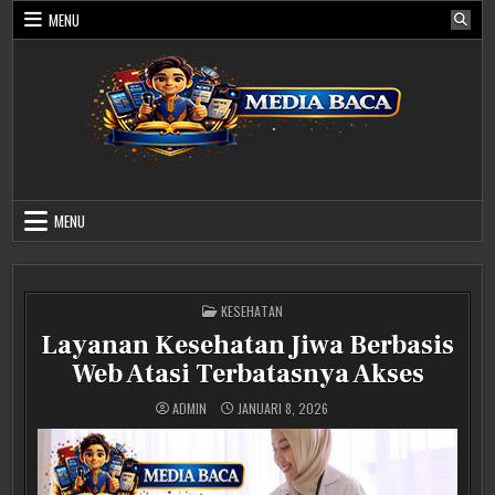
Skip
MENU
to
content
Media Baca
MENU
POSTED
KESEHATAN
IN
Layanan Kesehatan Jiwa Berbasis
Web Atasi Terbatasnya Akses
ADMIN
JANUARI 8, 2026