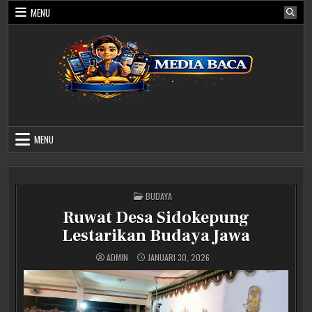
Skip
MENU
to
content
Media Baca
MENU
POSTED
BUDAYA
IN
Ruwat Desa Sidokepung
Lestarikan Budaya Jawa
ADMIN
JANUARI 30, 2026