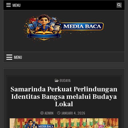
Skip
MENU
to
content
Media Baca
MENU
POSTED
BUDAYA
IN
Samarinda Perkuat Perlindungan
Identitas Bangsa melalui Budaya
Lokal
ADMIN
JANUARI 4, 2026